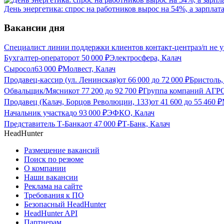
День энергетика: спрос на работников вырос на 54%, а зарплат
Вакансии дня
Специалист линии поддержки клиентов контакт-центра
з/п не 
Бухгалтер-оператор
от
50 000
₽
Электросфера, Калач
Сыросол
63 000
₽
Молвест, Калач
Продавец-кассир (ул. Ленинская)
от
66 000
до
72 000
₽
Бристоль,
Обвальщик/Мясник
от
77 200
до
92 700
₽
Группа компаний АГР
Продавец (Калач, Борцов Революции, 133)
от
41 600
до
55 460
₽
Начальник участка
до
93 000
₽
ЭФКО, Калач
Представитель Т-Банка
от
47 000
₽
Т-Банк, Калач
HeadHunter
Размещение вакансий
Поиск по резюме
О компании
Наши вакансии
Реклама на сайте
Требования к ПО
Безопасный HeadHunter
HeadHunter API
Партнерам