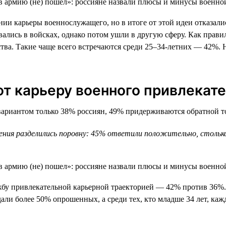
 карьеры военнослужащего, но в итоге от этой идеи отказались
вались в войсках, однако потом ушли в другую сферу. Как прав
йства. Такие чаще всего встречаются среди 25–34-летних — 42
 карьеру военного привлекат
риантом только 38% россиян, 49% придерживаются обратной точ
мнения разделились поровну: 45% ответили положительно, стол
у привлекательной карьерной траекторией — 42% против 36%. 
али более 50% опрошенных, а среди тех, кто младше 34 лет, каж