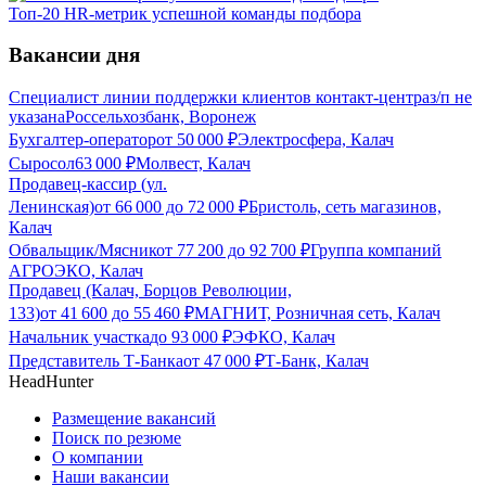
Топ-20 HR-метрик успешной команды подбора
Вакансии дня
Специалист линии поддержки клиентов контакт-центра
з/п не
указана
Россельхозбанк, Воронеж
Бухгалтер-оператор
от
50 000
₽
Электросфера, Калач
Сыросол
63 000
₽
Молвест, Калач
Продавец-кассир (ул.
Ленинская)
от
66 000
до
72 000
₽
Бристоль, сеть магазинов,
Калач
Обвальщик/Мясник
от
77 200
до
92 700
₽
Группа компаний
АГРОЭКО, Калач
Продавец (Калач, Борцов Революции,
133)
от
41 600
до
55 460
₽
МАГНИТ, Розничная сеть, Калач
Начальник участка
до
93 000
₽
ЭФКО, Калач
Представитель Т-Банка
от
47 000
₽
Т-Банк, Калач
HeadHunter
Размещение вакансий
Поиск по резюме
О компании
Наши вакансии