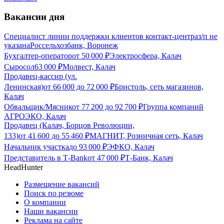
Вакансии дня
Специалист линии поддержки клиентов контакт-центра
з/п не
указана
Россельхозбанк, Воронеж
Бухгалтер-оператор
от
50 000
₽
Электросфера, Калач
Сыросол
63 000
₽
Молвест, Калач
Продавец-кассир (ул.
Ленинская)
от
66 000
до
72 000
₽
Бристоль, сеть магазинов,
Калач
Обвальщик/Мясник
от
77 200
до
92 700
₽
Группа компаний
АГРОЭКО, Калач
Продавец (Калач, Борцов Революции,
133)
от
41 600
до
55 460
₽
МАГНИТ, Розничная сеть, Калач
Начальник участка
до
93 000
₽
ЭФКО, Калач
Представитель в Т-Bank
от
47 000
₽
Т-Банк, Калач
HeadHunter
Размещение вакансий
Поиск по резюме
О компании
Наши вакансии
Реклама на сайте