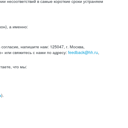
и несоответствий в самые короткие сроки устраняем
он), а именно:
ь согласие, напишите нам: 125047, г. Москва,
р» или свяжитесь с нами по адресу:
feedback@hh.ru
,
итаете, что мы:
а
).