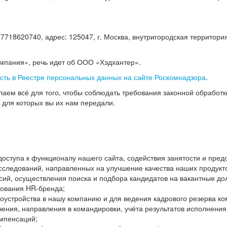
18620740, адрес: 125047, г. Москва, внутригородская территория
омпания», речь идет об ООО «Хэдхантер».
есть в Реестре персональных данных на сайте Роскомнадзора
.
аем всё для того, чтобы соблюдать требования законной обработ
, для которых вы их нам передали.
ступа к функционалу нашего сайта, содействия занятости и пред
следований, направленных на улучшение качества наших продуктов
ий, осуществления поиска и подбора кандидатов на вакантные дол
ования HR-бренда;
оустройства в нашу компанию и для ведения кадрового резерва ко
чения, направления в командировки, учёта результатов исполнени
омпенсаций;