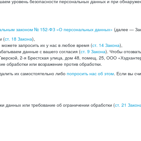
аем уровень безопасности персональных данных и при обнаружени
альным законом №
152-ФЗ
«О персональных данных»
(далее — Зак
м (
ст. 18 Закона
),
можете запросить их у нас в любое время (
ст. 14 Закона
),
абатываем данные с вашего согласия (
ст. 9 Закона
). Чтобы отозват
верской, 2-я Брестская улица, дом 48, помещ. 25, ООО «Хэдханте
ние обработки или возражение против обработки.
далить их самостоятельно либо
попросить нас об этом
. Если вы сч
ки данных или требование об ограничении обработки (
ст. 21 Закон