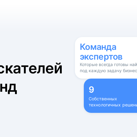
б
Команда
экспертов
скателей
Которые всегда готовы на
под каждую задачу бизне
нд
9
Собственных
технологичных решен