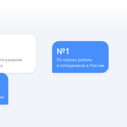
№1
йти решение
По поиску работы
са
и сотрудников в России
ий