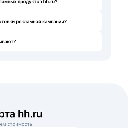
ламных продуктов hh.ru?
готовки рекламной кампании?
ывают?
рта hh.ru
аем стоимость