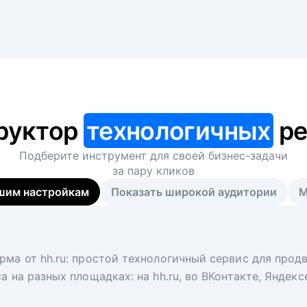
руктор
технологичных
ре
Подберите инструмент для своей
бизнес-задачи
за пару кликов
шим настройкам
Показать широкой аудитории
М
я
 рекрутер
рма от hh.ru: простой технологичный сервис для прод
 для вакансий на главной странице hh.ru. Увеличивает
под ключ. Решите, сколько кандидатов и когда вам нуж
а на разных площадках: на hh.ru, во ВКонтакте, Яндек
ологи, рекрутеры и проектные менеджеры hh.ru с цел
тов