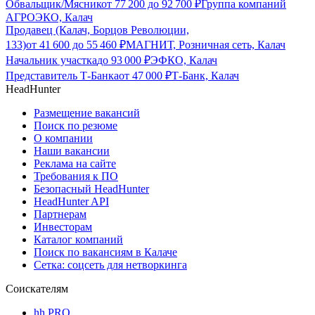
Обвальщик/Мясник
от
77 200
до
92 700
₽
Группа компаний
АГРОЭКО, Калач
Продавец (Калач, Борцов Революции,
133)
от
41 600
до
55 460
₽
МАГНИТ, Розничная сеть, Калач
Начальник участка
до
93 000
₽
ЭФКО, Калач
Представитель Т-Банка
от
47 000
₽
Т-Банк, Калач
HeadHunter
Размещение вакансий
Поиск по резюме
О компании
Наши вакансии
Реклама на сайте
Требования к ПО
Безопасный HeadHunter
HeadHunter API
Партнерам
Инвесторам
Каталог компаний
Поиск по вакансиям в Калаче
Сетка: соцсеть для нетворкинга
Соискателям
hh PRO