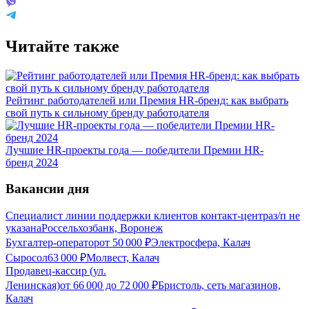
Читайте также
Рейтинг работодателей или Премия HR-бренд: как выбрать
свой путь к сильному бренду работодателя
Лучшие HR-проекты года — победители Премии HR-
бренд 2024
Вакансии дня
Специалист линии поддержки клиентов контакт-центра
з/п не
указана
Россельхозбанк, Воронеж
Бухгалтер-оператор
от
50 000
₽
Электросфера, Калач
Сыросол
63 000
₽
Молвест, Калач
Продавец-кассир (ул.
Ленинская)
от
66 000
до
72 000
₽
Бристоль, сеть магазинов,
Калач