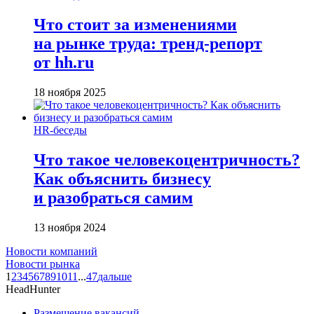
Что стоит за изменениями
на рынке труда: тренд-репорт
от hh.ru
18 ноября 2025
HR-беседы
Что такое человеко­центричность?
Как объяснить бизнесу
и разобраться самим
13 ноября 2024
Новости компаний
Новости рынка
1
2
3
4
5
6
7
8
9
10
11
...
47
дальше
HeadHunter
Размещение вакансий