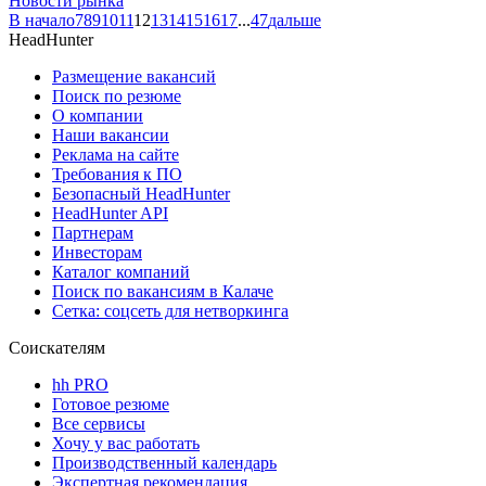
Новости рынка
В начало
7
8
9
10
11
12
13
14
15
16
17
...
47
дальше
HeadHunter
Размещение вакансий
Поиск по резюме
О компании
Наши вакансии
Реклама на сайте
Требования к ПО
Безопасный HeadHunter
HeadHunter API
Партнерам
Инвесторам
Каталог компаний
Поиск по вакансиям в Калаче
Сетка: соцсеть для нетворкинга
Соискателям
hh PRO
Готовое резюме
Все сервисы
Хочу у вас работать
Производственный календарь
Экспертная рекомендация