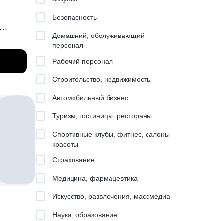
Безопасность
Домашний, обслуживающий
персонал
s,
Рабочий персонал
Строительство, недвижимость
сказать
 ML и
Автомобильный бизнес
а
Туризм, гостиницы, рестораны
 Key
Спортивные клубы, фитнес, салоны
красоты
Страхование
 команду
Медицина, фармацевтика
кой в
Искусство, развлечения, массмедиа
21 моя
Наука, образование