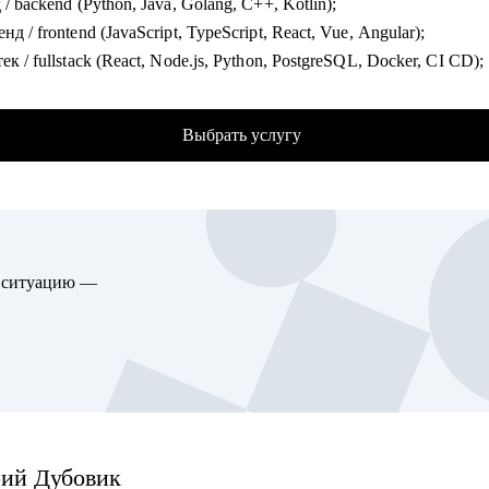
 / backend (Python, Java, Golang, C++, Kotlin);
ашенный лектор НИУ ВШЭ, фасилитатор, консультант
нд / frontend (JavaScript, TypeScript, React, Vue, Angular);
ек / fullstack (React, Node.js, Python, PostgreSQL, Docker, CI CD);
омогу:
ная разработка (iOS и Android: Swift, Kotlin, Java);
 с разноплановыми карьерными запросами:
естирование (Manual и Automation: Java, Python, Selenium, Cypres
елить карьерные цели и пути их реализации
Выбрать услугу
 k6);
ести рабочий опыт и требования позиции
, SRE, Embedded, Linux, облака: AWS, GCP, Azure;
улировать и оцифровать ключевые достижения, убедительно рас
ики (Data, Product, BI, Business и System Analyst), Data Scientist,
а собеседовании
енеры;
 в себе объективную ценность, проработать синдром самозванц
неры (UX UI, продуктовые, графические, motion);
товиться к руководящей роли
ю ситуацию —
еры (Support, Sales, Project, Product, Team Lead, Head of Product,
гично пройти процесс увольнения
);
аться в подразделениях маркетинга
рекрутинга — руководитель Customer Support: в 22 года попал в
гу помочь:
без знакомств и высшего образования, ранее руководил поддерж
алистам всех уровней в маркетинге, исследованиях и стратегии
оссия;
одителям бизнеса и отдельных подразделений
А провёл ~200 собеседований как нанимающий менеджер. В 20
рий
Дубовик
 достигла SLA 91,6%, FRT 1 минута, CSAT 96%, FCR 82%;