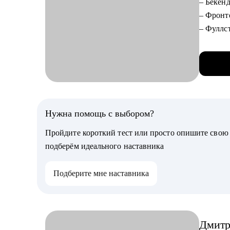
– Бекенд
• Пригл
– Фронте
– Фуллст
С чем п
– Мобиль
Работаю
– QA / Т
• Опред
Postman,
• Соотн
– DevOps
• Сформ
– Аналит
о них н
CV инж
Нужна помощь с выбором?
• Найти
– Дизай
• Подго
Пройдите короткий тест или просто опишите сво
– Менедж
• Эколо
подберём идеального наставника
Account
• Разобр
Подберите мне наставника
• До IT-
Кому мо
VK.com 
• Специ
ИКЕА Р
• Руков
• В ИКЕ
Дмит
команда