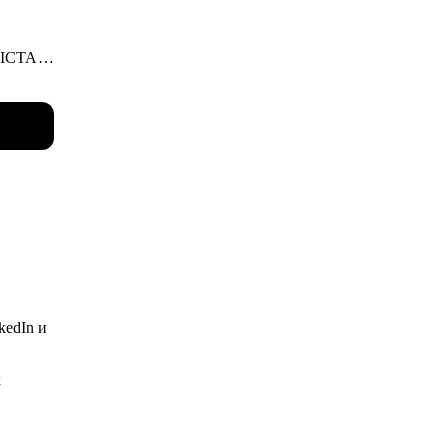
 ICTA.
 этим
оить
kedIn и
l,
х
всех
тов (7