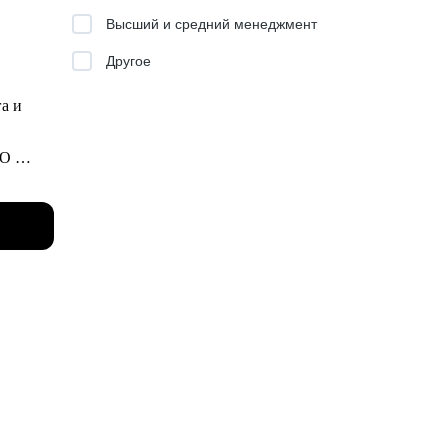
нужно
Высший и средний менеджмент
 в себя
Другое
могаю
га и
MO
рами
ями и
ч