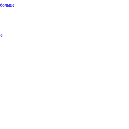
 больше
ре