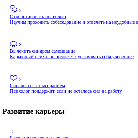
Отрепетировать интервью
Научим проходить собеседование и отвечать на неудобные
Вылечить синдром самозванца
Карьерный психолог поможет чувствовать себя увереннее
Справиться с выгоранием
Психолог поддержит, если не осталось сил на работу
Развитие карьеры
Развитие навыков и карьеры