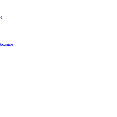
ре
 больше